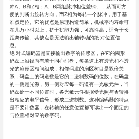
冲A、B和Z相；A、B两组脉冲相位差90。，从而可方
便的判断出旋转方向，而Z相为每转一个脉冲，用于基
准点定位。它的优点是原理构造简单，机械平均寿命可
在几万小时以上，抗干扰能力强，可靠性高，适合于长
距离传输。其缺点是无法输出轴转动的绝 对位置信
息。
绝 对式编码器是直接输出数字的传感器，在它的圆形
码盘上沿径向有若干同心码盘，每条道上有透光和不透
光的扇形区相间组成，相邻码道的扇区树目是双倍关
系，码盘上的码道数是它的二进制数码的位数，在码盘
的一侧是光源，另一侧对应每一码道有一光敏元件，当
码盘处于不同位置时，各光敏元件根据受光照与否转换
出相应的电平信号，形成二进制数。这种编码器的特点
是不要计数器，在转轴的任意位置都可读出一个固定的
与位置相对应的数字码。